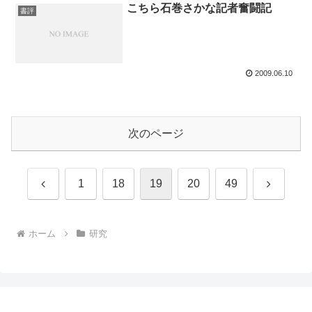
こちら石巻さかな記者奮闘記
書評
2009.06.10
次のページ
前
次
1
18
19
20
49
へ
へ
ホーム
研究