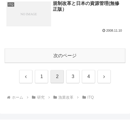
規制改革と日本の資源管理(無修
ITQ
正版）
2008.11.10
次のページ
前
次
1
2
3
4
へ
へ
ホーム
研究
漁業改革
ITQ