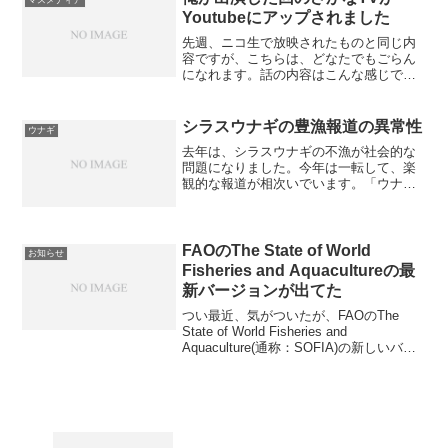
マスメディア
た。とくに、読売の社説は...
Youtubeにアップされました
先週、ニコ生で放映されたものと同じ内
容ですが、こちらは、どなたでもごらん
になれます。話の内容はこんな感じで
す。 日本の漁業は、乱獲で自滅をしてい
る 国の漁獲規制は全く機能していない き
ちんとした規制をすることで、漁業の生
シラスウナギの豊漁報道の異常性
ウナギ
産性は大幅に改善でき...
去年は、シラスウナギの不漁が社会的な
問題になりました。今年は一転して、楽
観的な報道が相次いでいます。「ウナギ
稚魚価格、昨年の４分の１ 漁獲量が大
幅増」（日経新聞 ２／４）「シラスウナ
ギ豊漁の気配 うな重お手ごろはまだ
先？」（中日新聞１／３１...
FAOのThe State of World
お知らせ
Fisheries and Aquacultureの最
新バージョンが出てた
つい最近、気がついたが、FAOのThe
State of World Fisheries and
Aquaculture(通称：SOFIA)の新しいバー
ジョンがでてた。世界の漁業の現状を把
握するために必要な情報がてんこ盛りの
SOFIAは２年...