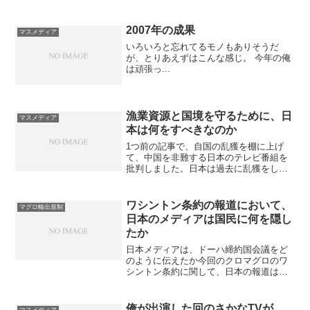
2007年の成果
マスメディア
いろいろと忘れてるモノもありそうだ
が、とりあえずはこんな感じ。 今年の俺
は頑張っ...
漁業資源と国境を守るために、日
マスメディア
本は何をすべきなのか
1つ前の記事で、自国の乱獲を棚に上げ
て、中国を非難する日本のテレビ番組を
批判しました。日本は過去に乱獲をして
いたから、中国の乱獲を容認すべきとい
う意図ではありません。「日本と中国の
どちらが正しいか」という話ではなく、
ワシントン条約の報道において、
マグロ輸出規制
「どちらも正しくない」の...
日本のメディアは国民に何を隠し
たか
日本メディアは、ドーハ締約国会議をど
のように伝えたか今回のクロマグロのワ
シントン条約に関して、日本の報道は、
「欧米の資源囲い込みの陰謀から、日本
の食文化を守らなくてはならない。水産
庁がんばれ！！」という論調一色であっ
俺が出演した回のさかなTVが