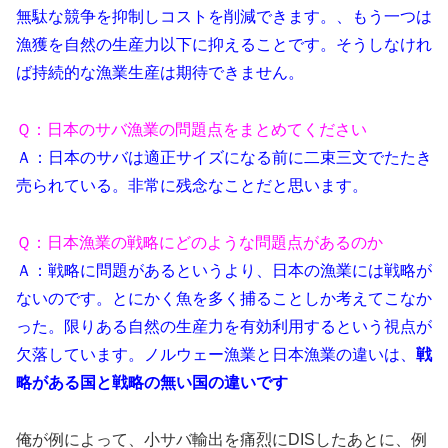
無駄な競争を抑制しコストを削減できます。、もう一つは
漁獲を自然の生産力以下に抑えることです。そうしなけれ
ば持続的な漁業生産は期待できません。
Ｑ：日本のサバ漁業の問題点をまとめてください
Ａ：日本のサバは適正サイズになる前に二束三文でたたき
売られている。非常に残念なことだと思います。
Ｑ：日本漁業の戦略にどのような問題点があるのか
Ａ：戦略に問題があるというより、日本の漁業には戦略が
ないのです。とにかく魚を多く捕ることしか考えてこなか
った。限りある自然の生産力を有効利用するという視点が
欠落しています。ノルウェー漁業と日本漁業の違いは、
戦
略がある国と戦略の無い国の違いです
俺が例によって、小サバ輸出を痛烈にDISしたあとに、例