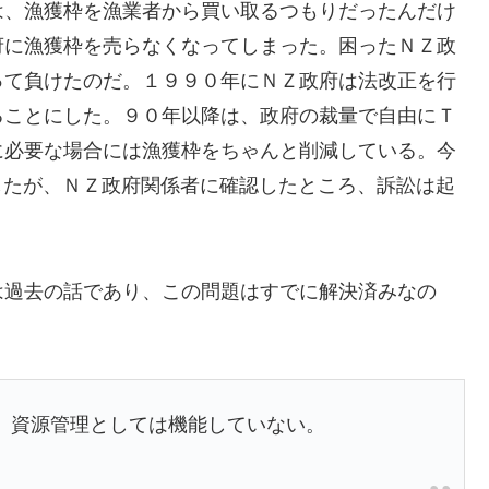
は、漁獲枠を漁業者から買い取るつもりだったんだけ
府に漁獲枠を売らなくなってしまった。困ったＮＺ政
って負けたのだ。１９９０年にＮＺ政府は法改正を行
ることにした。９０年以降は、政府の裁量で自由にＴ
に必要な場合には漁獲枠をちゃんと削減している。今
CCが削減したが、ＮＺ政府関係者に確認したところ、訴訟は起
は過去の話であり、この問題はすでに解決済みなの
、資源管理としては機能していない。