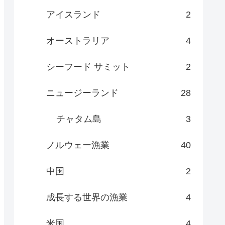
アイスランド
2
オーストラリア
4
シーフード サミット
2
ニュージーランド
28
チャタム島
3
ノルウェー漁業
40
中国
2
成長する世界の漁業
4
米国
4