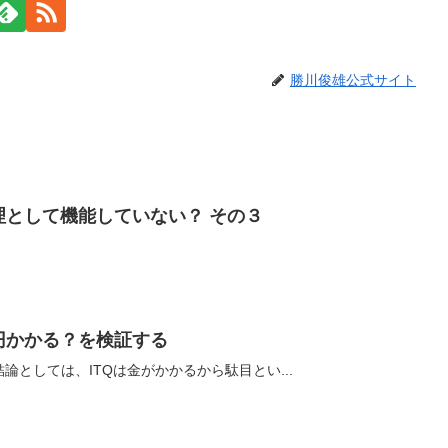
勝川俊雄公式サイト
理として機能していない？ その３
円かかる？を検証する
論としては、ITQは金がかかるから駄目とい...