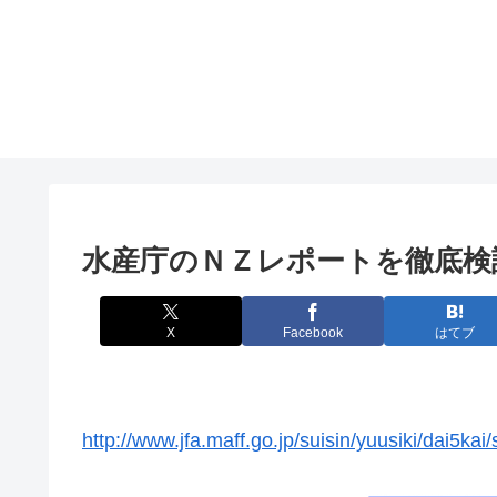
水産庁のＮＺレポートを徹底検
X
Facebook
はてブ
http://www.jfa.maff.go.jp/suisin/yuusiki/dai5kai