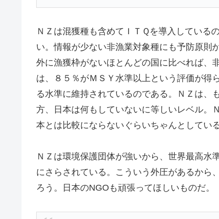
ＮＺは混獲種も含めてＩＴＱを導入している
い。情報が少ない非漁業対象種にも予防原則
外に漁獲枠がないほとんどの国に比べれば、
は、８５％がＭＳＹ水準以上という評価が得
る水準に維持されているのである。ＮＺは、
方、日本は何もしていないに等しいレベル。
本とは比較にならないぐらいちゃんとしてい
ＮＺは環境保護団体が強いから、世界最高水
にさらされている。こういう外圧があるから
ろう。日本のNGOも頑張ってほしいものだ。