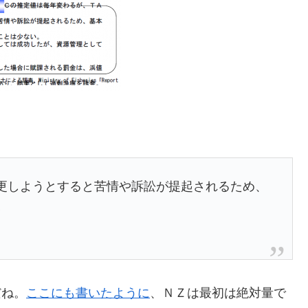
変更しようとすると苦情や訴訟が提起されるため、
い
だね。
ここにも書いたように
、ＮＺは最初は絶対量で