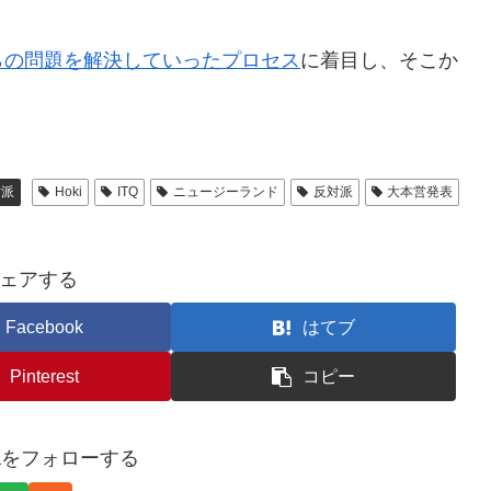
らの問題を解決していったプロセス
に着目し、そこか
対派
Hoki
ITQ
ニュージーランド
反対派
大本営発表
ェアする
Facebook
はてブ
Pinterest
コピー
awaをフォローする