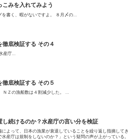
っこみを入れてみよう
いやぁ、最近忙しくて、ブログを書く、暇がないですよ。 ８月〆の...
を徹底検証する その４
業者数、漁船数ともに減少 水産庁...
を徹底検証する その５
漁船の減少 ＩＴＱの導入以降、ＮＺの漁船数は４割減少した。 ...
置し続けるのか？水産庁の言い分を検証
備によって、日本の漁業が衰退していることを繰り返し指摘してき
で水産庁は規制をしないのか？」という疑問の声が上がっている。