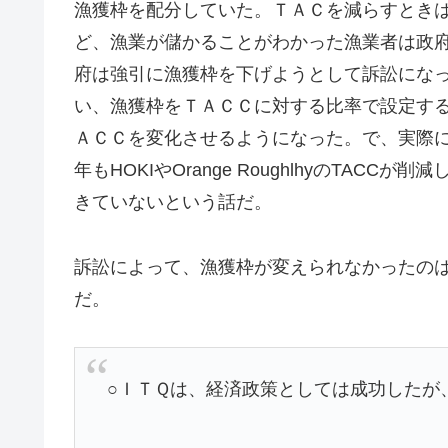
漁獲枠を配分していた。ＴＡＣを減らすとき
ど、漁業が儲かることがわかった漁業者は政
府は強引に漁獲枠を下げようとして訴訟にな
い、漁獲枠をＴＡＣＣに対する比率で設定す
ＡＣＣを変化させるようになった。で、実際
年もHOKIやOrange RoughlhyのTA
きていないという話だ。
訴訟によって、漁獲枠が変えられなかったの
だ。
○ＩＴＱは、経済政策としては成功したが