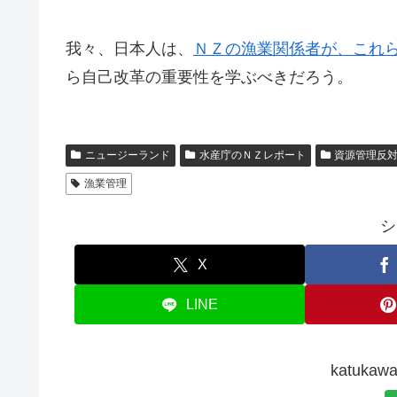
我々、日本人は、
ＮＺの漁業関係者が、これ
ら自己改革の重要性を学ぶべきだろう。
ニュージーランド
水産庁のＮＺレポート
資源管理反
漁業管理
シ
X
LINE
katuk