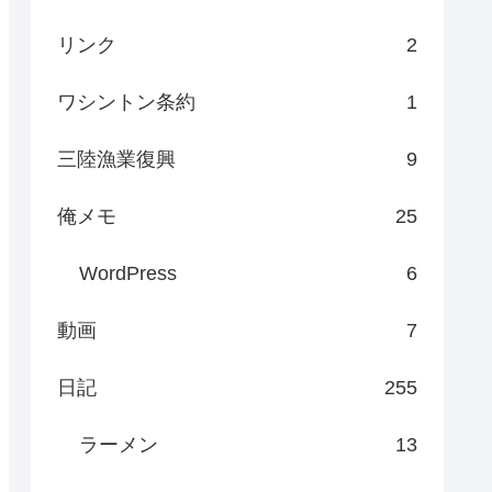
リンク
2
ワシントン条約
1
三陸漁業復興
9
俺メモ
25
WordPress
6
動画
7
日記
255
ラーメン
13