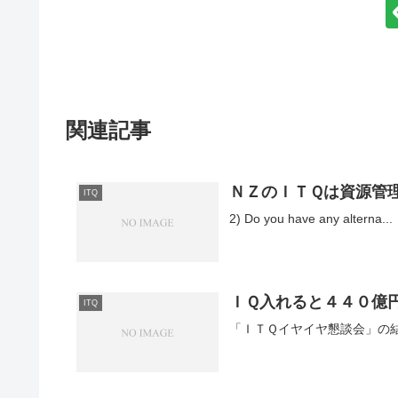
関連記事
ＮＺのＩＴＱは資源管
ITQ
2) Do you have any alterna...
ＩＱ入れると４４０億
ITQ
「ＩＴＱイヤイヤ懇談会」の結