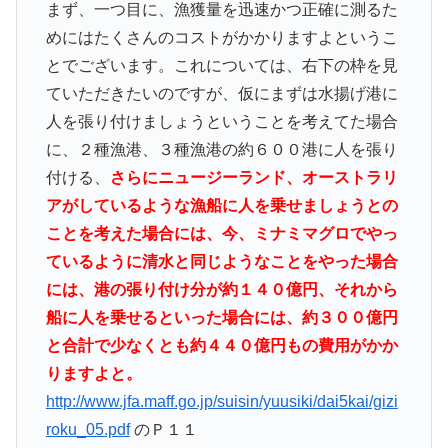
まず、一つ目に、漁獲量を迅速かつ正確に測るた
めにはたくさんのコストがかかりますよというこ
とでございます。これについては、右下の枠を見
ていただきたいのですが、仮にまずは水揚げ港に
人を張り付けましょうということを考えてた場合
に、２種漁港、３種漁港の約６００港に人を張り
付ける、
さらにニュージーランド、オーストラリ
アがしているような漁船に人を乗せましょうとの
ことを考えた場合には、今、ミナミマグロでやっ
ているように清水と同じようなことをやった場合
には、港の張り付け分が約１４０億円、それから
船に人を乗せるといった場合には、約３００億円
と合計で少なくとも約４４０億円もの費用がかか
りますよと。
http://www.jfa.maff.go.jp/suisin/yuusiki/dai5kai/gizi
roku_05.pdf
のＰ１１