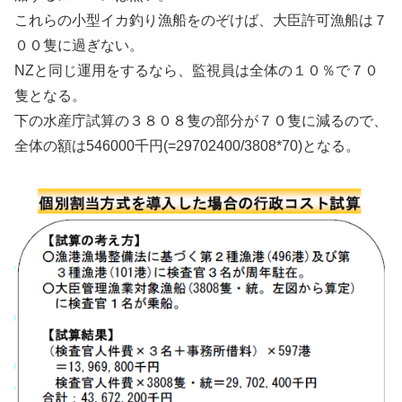
これらの小型イカ釣り漁船をのぞけば、大臣許可漁船は７
００隻に過ぎない。
NZと同じ運用をするなら、監視員は全体の１０％で７０
隻となる。
下の水産庁試算の３８０８隻の部分が７０隻に減るので、
全体の額は546000千円(=29702400/3808*70)となる。