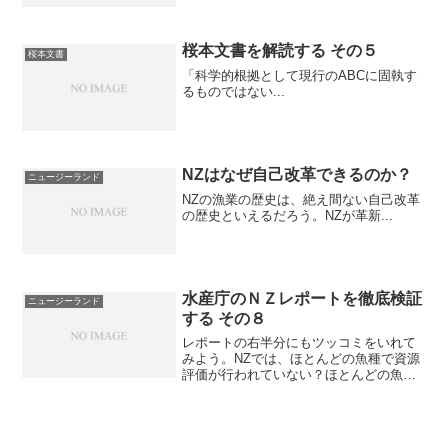
桜本文書を解読する その５
桜本文書
「科学的根拠として現行のABCに固執す
るものではない...
NZはなぜ自己改革できるのか？
ニュージーランド
NZの漁業の歴史は、絶え間ない自己改革
の歴史といえるだろう。NZが革新...
水産庁のＮＺレポートを徹底検証
ニュージーランド
する その８
レポートの右半分にもツッコミをいれて
みよう。NZでは、ほとんどの魚種で資源
評価が行われていない？ほとんどの魚種
で資源評価が行われていないということ
だが、資源評価の結果は、ここにある。
そのままだと全体像がわかりづらいので
表にまとめてみた。94...