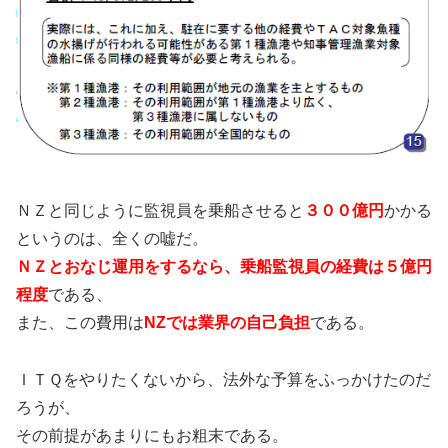
ＮＺと同じように監視員を乗船させると
３００億円
かかる
というのは、全くの嘘だ。
ＮＺとおなじ運用をするなら、乗船監視員の経費は５億円
程度
である、
また、この費用は
NZでは業界の自己負担
である。
ＩＴＱをやりたくないから、法外な予算をふっかけたのだ
ろうが、
その前提があまりにもお粗末である。