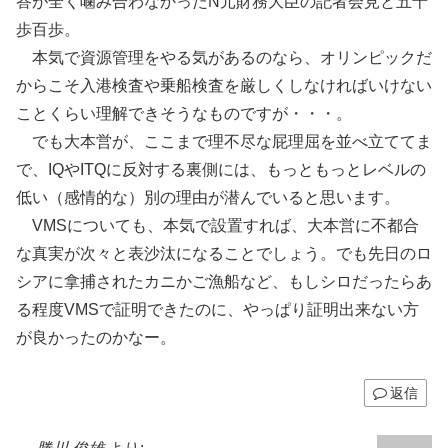
答が全く噛み合わなかったN元財務大臣の記者会見と五十
歩百歩。
本気で資源管理をやる気があるのなら、オリンピックだ
からこそ入港検査や乗船検査を厳しくしなければいけない
ことくらい理解できそうなものですが・・・。
でも大本営が、ここまで理不尽な屁理屈を並べ立ててま
で、IQやITQに反対する裏側には、もっともっとレベルの
低い（感情的な）別の理由が潜んでいると思います。
VMSについても、本気で設置すれば、大本営に不都合
な真実が次々と表沙汰になることでしょう。でも先日のロ
シアに拿捕されたカニかご漁船など、もしシロだったらあ
る程度VMSで証明できたのに、やっぱり証明出来ない方
が良かったのかなー。
返信