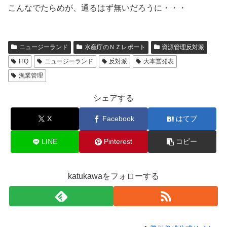
こんなでたらめが、通るはず無いだろうに・・・
ニュージーランド
水産庁のＮＺレポート
資源管理反対派
ITQ
ニュージーランド
反対派
大本営発表
漁業管理
シェアする
X
Facebook
はてブ
LINE
Pinterest
コピー
katukawaをフォローする