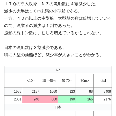
ＩＴＱの導入以降、ＮＺの漁船数は４割減少した。
減少の大半は１０m未満の小型船である。
一方、４０ｍ以上の中型船・大型船の数は倍増していいる
ので、漁業者の減少は１割であった。
漁船の総トン数は、むしろ増えているかもしれない。
日本の漁船数は３割減少である。
特に大型の漁船ほど、減少率が大きいことがわかる。
NZ
<10m
10～40m
40-70m
70m>
total
1988
2137
1060
123
88
3408
2001
940
880
190
166
2176
日本