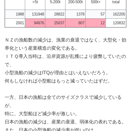
<5t
5-200t
200-500t
500t>
total
1988
131948
28822
1378
57
162205
2001
94976
25037
807
12
120832
ＮＺの漁船数の減少は、漁業の衰退ではなく、大型化・効
率化という産業構造の変化である。
ＩＴＱ導入当時は、沿岸資源が乱獲により疲弊していたの
で、
小型漁船の減少はITQが理由とはいえないだろう。
何もしなければ小型船はもっと減っていたはずだ。
一方、日本の漁船は全てのサイズクラスで減少している
が、
特に、大型船ほど減少率が激しい。
日本の漁船の減少は、産業の衰退、弱体化の表れである。
また、日本の小型漁船の減少率が低いのは、