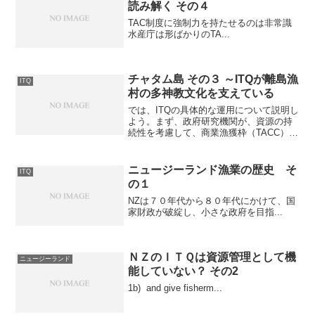
読み解く その４
TAC制度に強制力を持たせるのは非常識
水産庁は形ばかりのTA...
チャタム島 その３ ～ITQが離島漁
ITQ
村の多神教文化を支えている
では、ITQの具体的な運用について説明し
よう。まず、政府研究機関が、資源の持
続性を考慮して、商業漁獲枠（TACC）を
決定する。TACCと等しい年間漁獲枠
(ACE: Annual Catch Entitlement)が、漁獲
枠に比例して配分さ...
ニュージーランド漁業の歴史 そ
ITQ
の１
NZは７０年代から８０年代にかけて、国
家財政が破綻し、小さな政府を目指...
ＮＺのＩＴＱは資源管理として機
ニュージーランド
能していない？ その2
1b) and give fisherm...