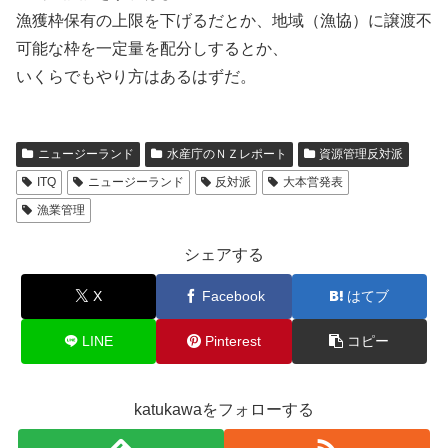
漁獲枠保有の上限を下げるだとか、地域（漁協）に譲渡不
可能な枠を一定量を配分しするとか、
いくらでもやり方はあるはずだ。
ニュージーランド
水産庁のＮＺレポート
資源管理反対派
ITQ
ニュージーランド
反対派
大本営発表
漁業管理
シェアする
X
Facebook
はてブ
LINE
Pinterest
コピー
katukawaをフォローする