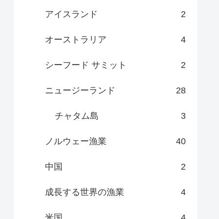
アイスランド
2
オーストラリア
4
シーフード サミット
2
ニュージーランド
28
チャタム島
3
ノルウェー漁業
40
中国
2
成長する世界の漁業
4
米国
4