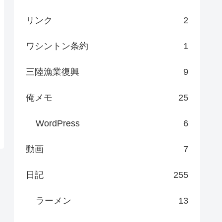
リンク
2
ワシントン条約
1
三陸漁業復興
9
俺メモ
25
WordPress
6
動画
7
日記
255
ラーメン
13