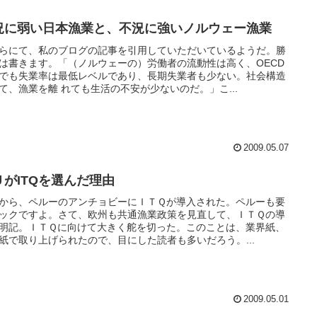
況に弱い日本漁業と、不況に強いノルウェー漁業
らにて、私のブログの記事を引用していただいているようだ。勝
は書きます。「（ノルウェーの）労働者の流動性は高く、OECD
でも失業率は最低レベルであり、長期失業者も少ない。社会構造
て、漁業を離 れても生活の不安が少ないのだ。」こ...
2009.05.07
ＵがITQを選んだ理由
から、ペルーのアンチョビーにＩＴＱが導入された。ペルーも要
ックですよ。さて、欧州も共通漁業政策を見直して、ＩＴＱの導
明記。ＩＴＱに向けて大きく舵を切った。このことは、業界紙、
紙で取り上げられたので、目にした読者も多いだろう。...
2009.05.01