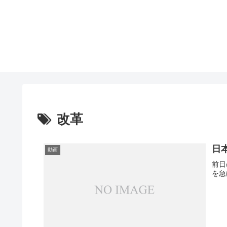
改革
日
動画
前日
を急