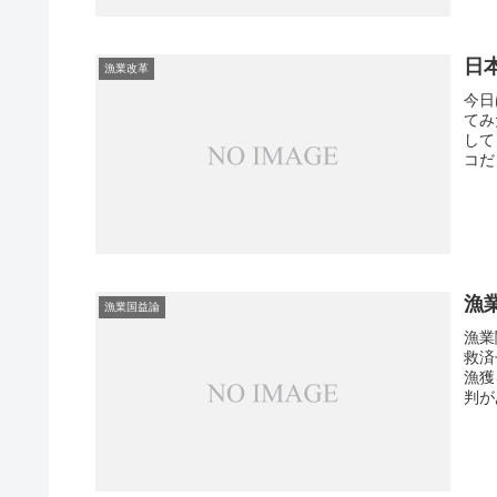
日
漁業改革
今日
てみ
して
コだ
漁
漁業国益論
漁業
救済
漁獲
判が