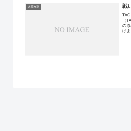
戦
漁業改革
TA
（T
の原
げま