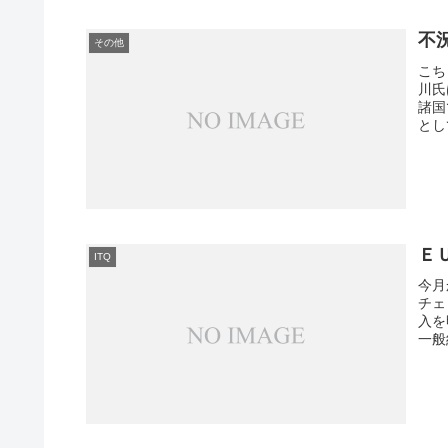
不
その他
こち
川氏
諸国
とし
Ｅ
ITQ
今月
チェ
入を
一般