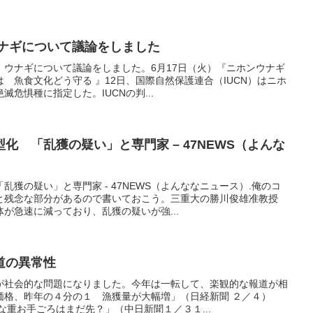
ウナギについて議論をしました
、ウナギについて議論をしました。6月17日（火）『ニホンウナギ
 魚食文化どう守る 』12日、国際自然保護連合（IUCN）はニホ
危惧種に指定した。IUCNの判...
化 「乱獲の疑い」と専門家 – 47NEWS（よんな
獲の疑い」と専門家 - 47NEWS（よんななニュース）.俺のコ
と残念な部分があるので書いておこう。三重大の勝川俊雄准教授
が急速に減っており、乱獲の疑いが強...
道の異常性
が社会的な問題になりました。今年は一転して、楽観的な報道が相
価格、昨年の４分の１ 漁獲量が大幅増」（日経新聞 ２／４）
な重お手ごろはまだ先？」（中日新聞１／３１...