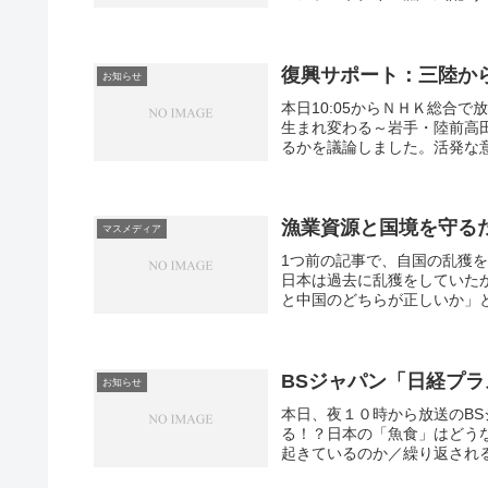
復興サポート：三陸か
お知らせ
本日10:05からＮＨＫ総合
生まれ変わる～岩手・陸前高
るかを議論しました。活発な意
漁業資源と国境を守る
マスメディア
1つ前の記事で、自国の乱獲
日本は過去に乱獲をしていた
と中国のどちらが正しいか」と
BSジャパン「日経プラ
お知らせ
本日、夜１０時から放送のBS
る！？日本の「魚食」はどう
起きているのか／繰り返される