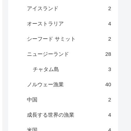
アイスランド
2
オーストラリア
4
シーフード サミット
2
ニュージーランド
28
チャタム島
3
ノルウェー漁業
40
中国
2
成長する世界の漁業
4
米国
4