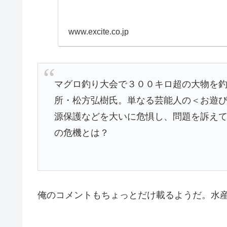
www.excite.co.jp
マグロ釣り大会で３００キロ超の大物を
所・松方弘樹氏。単なる芸能人の＜お遊
源保護などを大いに危惧し、問題を訴え
の危機とは？
俺のコメントもちょっとだけ載るようだ。水