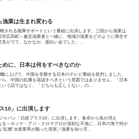
ら漁業は生まれ変わる
で放映される復興サポートという番組に出演します。三陸から漁業は
田市広田町～被災漁業者と一緒に、地域の漁業をどのように再生す
見がでて、なかなか、面白い会でした。...
ために、日本は何をすべきなのか
を棚に上げて、中国を非難する日本のテレビ番組を批判しました。
から、中国の乱獲を容認すべきという意図ではありません。「日本
いう話ではなく、「どちらも正しくない」の...
ス10」に出演します
ジャパン「日経プラス10」に出演します。食卓から魚が消え
なる～ホッケ・アジ・クロマグロが深刻な不漁に…日本の海で何が
“乱獲”水産業界が陥った現実／漁業を知り尽...