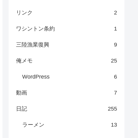
リンク
2
ワシントン条約
1
三陸漁業復興
9
俺メモ
25
WordPress
6
動画
7
日記
255
ラーメン
13