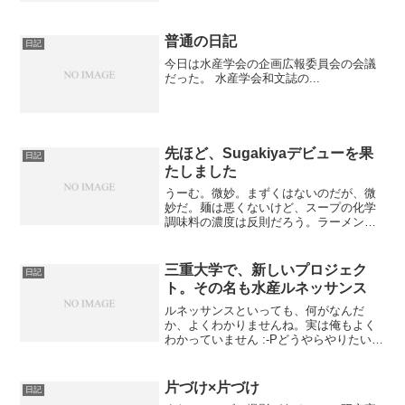
ど、引っ越しの際に「続きを読む」以降
が切れてしまったのでほとんど無くなっ
てしまった。ファイル自体は...
普通の日記
日記
今日は水産学会の企画広報委員会の会議
だった。 水産学会和文誌の...
先ほど、Sugakiyaデビューを果
日記
たしました
うーむ。微妙。まずくはないのだが、微
妙だ。麺は悪くないけど、スープの化学
調味料の濃度は反則だろう。ラーメンフ
ォークも微妙。麺を食べるには箸の方が
便利だし、スープを飲もうとするとフォ
ークが微妙に邪魔。なんというか、異文
三重大学で、新しいプロジェク
日記
化？ :-?
ト。その名も水産ルネッサンス
ルネッサンスといっても、何がなんだ
か、よくわかりませんね。実は俺もよく
わかっていません :-Pどうやらやりたいよ
うにやればいいようなので、資源管理を
ベースに、加工・流通も含めて、持続的
な成長戦略をつくるわけですよ。ノルウ
片づけ×片づけ
日記
ェーやＮＺの成功のエ...