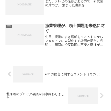
また、テレビの撮影があるので、研究室
の片づけ。 溜まった書類を...
漁業管理が、領土問題を未然に防
日記
ぐ
先日、境港のまき網船を１３５トンから
２５０トンに大型化する計画が新たに判
明し、周辺の沿岸漁民に不安と動揺が広
がった。対馬、壱岐、見島、隠岐といっ
た日本海の離島の漁業は、クロマグロを
はじめとする漁業資源の枯渇によって、
存亡の危機に瀕している。...
7/31の提言に関するコメント（その３）
北海道のブロック会議が無事終わりまし
た