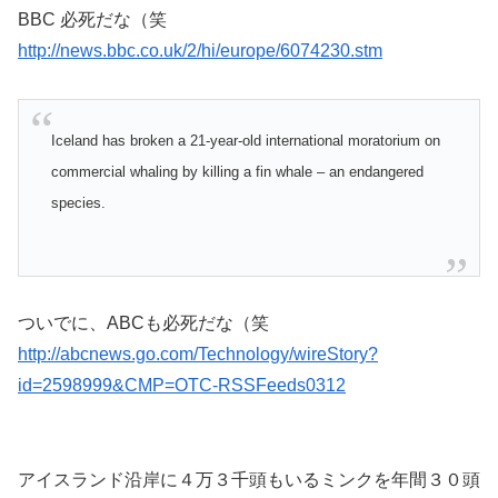
BBC 必死だな（笑
http://news.bbc.co.uk/2/hi/europe/6074230.stm
Iceland has broken a 21-year-old international moratorium on
commercial whaling by killing a fin whale – an endangered
species.
ついでに、ABCも必死だな（笑
http://abcnews.go.com/Technology/wireStory?
id=2598999&CMP=OTC-RSSFeeds0312
アイスランド沿岸に４万３千頭もいるミンクを年間３０頭