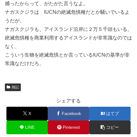
捕ったからって、がたがた言うなよ。
ナガスクジラは IUCNの絶滅危惧種だとか騒いでいるよ
うだが、
ナガスクジラも、アイスランド沿岸に２万５千頭もいる。
絶滅危惧種を商業利用するアイスランドが非常識なのでは
なく、
こういう生物を絶滅危惧とか言っているIUCNの基準が非
常識なだけだろ。
雑記
シェアする
X
Facebook
はてブ
LINE
Pinterest
コピー