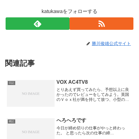
katukawaをフォローする
勝川俊雄公式サイト
関連記事
VOX AC4TV8
日記
とりあえず買ってみたら、予想以上に良
かったのでレビューをしてみよう。英国
のＶｏｘ社が満を持して放つ、小型のフ
ル・チューブのアンプ。Fenderや、グレ
コも、似たようなコンセプトの小型チュ
ーブアンプを販売し、人気を博してい
た。しかし、昼間は仕...
へろへろです
雑記
今日が締め切りの仕事がやっと終わっ
た。 と思ったら次の仕事の締...