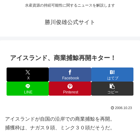
水産資源の持続可能性に関するニュースを解説します
勝川俊雄公式サイト
アイスランド、商業捕鯨再開キター！
X
Facebook
はてブ
LINE
Pinterest
コピー
2006.10.23
アイスランドが自国の沿岸での商業捕鯨を再開。
捕獲枠は、ナガス９頭、ミンク３０頭だそうだ。