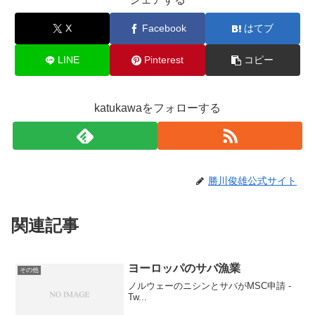
X
Facebook
はてブ
LINE
Pinterest
コピー
katukawaをフォローする
勝川俊雄公式サイト
関連記事
ヨーロッパのサバ漁業
その他
ノルウェーのニシンとサバがMSC申請 -
Tw...