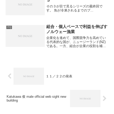
３
その３が目で見るシリーズの最終回で
す。 魚が冷凍されるまでのプ...
組合・個人ベースで利益を伸ばす
ITQ
ノルウェー漁業
企業化を進めて、国際競争力を高めてい
る代表的な国が、ニュージーランド(NZ)
である。一方、組合が企業の役割を補完
して個人ベースの漁業で生産性を上げて
いるのがノルウェーだ。ノルウェーの漁
船漁業は、世襲の家業である。親父の船
を息子が継いで漁を続...
１１／２２の発表
Katukawa 俊 male official web sight new
building