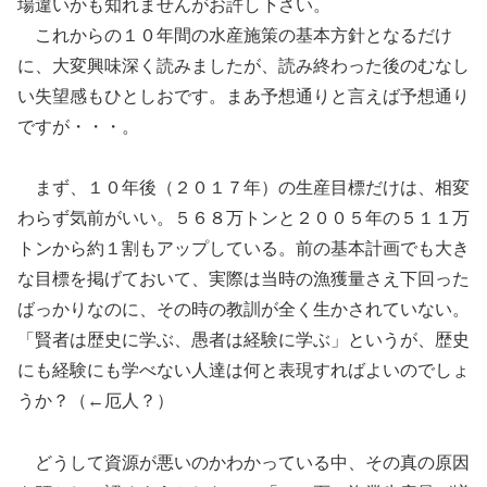
場違いかも知れませんがお許し下さい。
これからの１０年間の水産施策の基本方針となるだけ
に、大変興味深く読みましたが、読み終わった後のむなし
い失望感もひとしおです。まあ予想通りと言えば予想通り
ですが・・・。
まず、１０年後（２０１７年）の生産目標だけは、相変
わらず気前がいい。５６８万トンと２００５年の５１１万
トンから約１割もアップしている。前の基本計画でも大き
な目標を掲げておいて、実際は当時の漁獲量さえ下回った
ばっかりなのに、その時の教訓が全く生かされていない。
「賢者は歴史に学ぶ、愚者は経験に学ぶ」というが、歴史
にも経験にも学べない人達は何と表現すればよいのでしょ
うか？（←厄人？）
どうして資源が悪いのかわかっている中、その真の原因