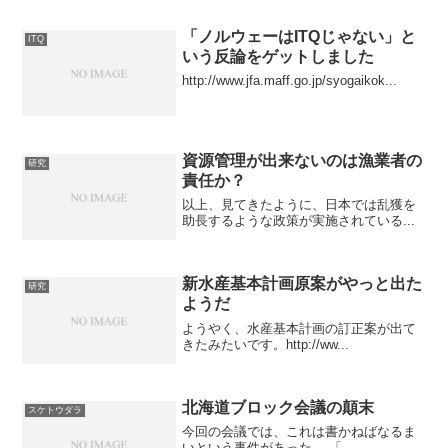
「ノルウェーはITQじゃない」と
ITQ
いう反論をゲットしました
http://www.jfa.maff.go.jp/syogaikok...
資源管理が出来ないのは漁業者の
研究
責任か？
以上、見てきたように、日本では乱獲を
助長するような政策が実施されている...
新水産基本計画原案がやっと出た
研究
ようだ
ようやく、水産基本計画の訂正案が出て
きたみたいです。http://ww...
北海道ブロック会議の顛末
スケトウダラ
今回の会議では、これは書かねばなるま
いという事件があった。 「...