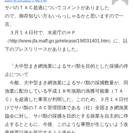
2007年3月18日 7:48 PM
サバのＴＡＣ超過についてコメントがありました
ので、御存知ない方もいらっしゃるかと思いますので一
言。
３月１４日付で、水産庁のＨＰ
（http://www.jfa.maff.go.jp/release/19/031401.htm）に、以
下のプレスリリースがありました。
「大中型まき網漁業によるサバ類を目的とした採捕の停
止について
今般、大中型まき網漁業によるサバ類の採捕数量が、同
漁業に配分している平成１８年漁期の漁獲可能量（ＴＡ
Ｃ）を超過した事実が判明した。このため、３月１４日付
けでサバ類のＴＡＣ管理団体である（社）全国まき網漁業
協会に対し、サバ類の採捕を目的とする操業を自主的に停
止するとともに、今後、このような事態が生じないよう改
善措置計画を策定するよう求めた。