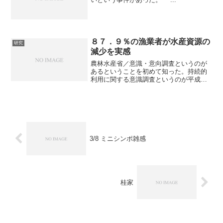
８７．９％の漁業者が水産資源の
研究
減少を実感
農林水産省／意識・意向調査というのが
あるということを初めて知った。持続的
利用に関する意識調査というのが平成２
３年５月１９日に公表されたのだけど、
興味深い内容だ。８８％の漁業者が資源
は減少していると答えているのだ。増加
しているは0.6%。浜の...
3/8 ミニシンポ雑感
桂家