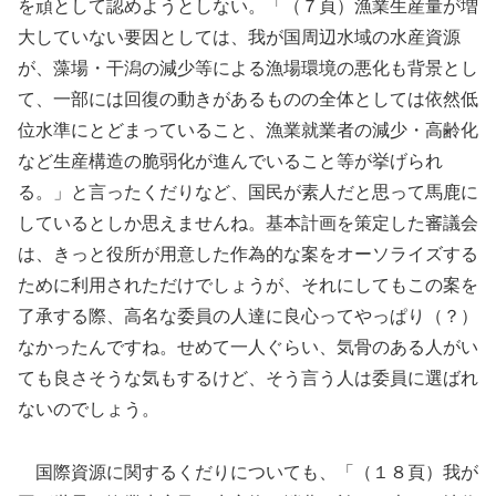
を頑として認めようとしない。「（７頁）漁業生産量が増
大していない要因としては、我が国周辺水域の水産資源
が、藻場・干潟の減少等による漁場環境の悪化も背景とし
て、一部には回復の動きがあるものの全体としては依然低
位水準にとどまっていること、漁業就業者の減少・高齢化
など生産構造の脆弱化が進んでいること等が挙げられ
る。」と言ったくだりなど、国民が素人だと思って馬鹿に
しているとしか思えませんね。基本計画を策定した審議会
は、きっと役所が用意した作為的な案をオーソライズする
ために利用されただけでしょうが、それにしてもこの案を
了承する際、高名な委員の人達に良心ってやっぱり（？）
なかったんですね。せめて一人ぐらい、気骨のある人がい
ても良さそうな気もするけど、そう言う人は委員に選ばれ
ないのでしょう。
国際資源に関するくだりについても、「（１８頁）我が