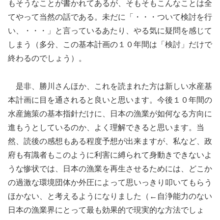
もそうなことが書かれてあるが、そもそもこんなことは全
てやって当然の話である。未だに「・・・ついて検討を行
い、・・・」と言っているあたり、やる気に疑問を感じて
しまう（多分、この基本計画の１０年間は「検討」だけで
終わるのでしょう）。
是非、勝川さんほか、これを読まれた方は新しい水産基
本計画に目を通されると良いと思います。今後１０年間の
水産施策の基本指針だけに、日本の漁業が如何なる方向に
進もうとしているのか、よく理解できると思います。当
然、読後の感想もある程度予想が出来ますが、私など、政
府も有識者もこのように利害に縛られて身動きできないよ
うな惨状では、日本の漁業を再生させるためには、どこか
の過激な環境団体か外圧によって思いっきり叩いてもらう
ほかない、と考えるようになりました（←自浄能力のない
日本の漁業界にとって最も効果的で現実的な方法でしょ