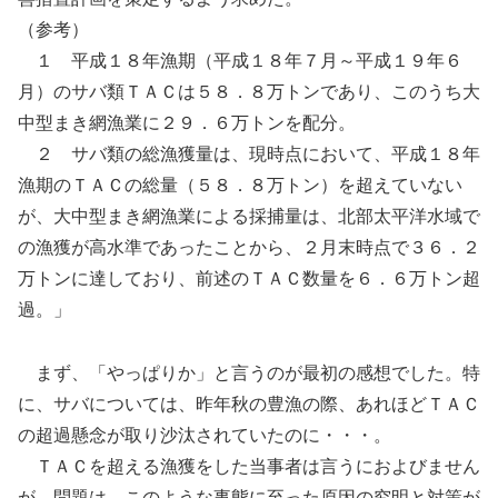
（参考）
１ 平成１８年漁期（平成１８年７月～平成１９年６
月）のサバ類ＴＡＣは５８．８万トンであり、このうち大
中型まき網漁業に２９．６万トンを配分。
２ サバ類の総漁獲量は、現時点において、平成１８年
漁期のＴＡＣの総量（５８．８万トン）を超えていない
が、大中型まき網漁業による採捕量は、北部太平洋水域で
の漁獲が高水準であったことから、２月末時点で３６．２
万トンに達しており、前述のＴＡＣ数量を６．６万トン超
過。」
まず、「やっぱりか」と言うのが最初の感想でした。特
に、サバについては、昨年秋の豊漁の際、あれほどＴＡＣ
の超過懸念が取り沙汰されていたのに・・・。
ＴＡＣを超える漁獲をした当事者は言うにおよびません
が、問題は、このような事態に至った原因の究明と対策が