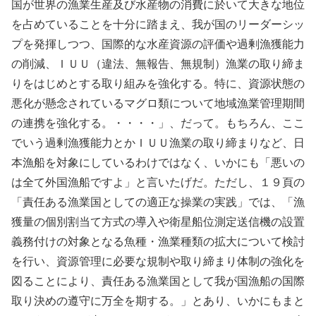
国が世界の漁業生産及び水産物の消費に於いて大きな地位
を占めていることを十分に踏まえ、我が国のリーダーシッ
プを発揮しつつ、国際的な水産資源の評価や過剰漁獲能力
の削減、ＩＵＵ（違法、無報告、無規制）漁業の取り締ま
りをはじめとする取り組みを強化する。特に、資源状態の
悪化が懸念されているマグロ類について地域漁業管理期間
の連携を強化する。・・・・」、だって。もちろん、ここ
でいう過剰漁獲能力とかＩＵＵ漁業の取り締まりなど、日
本漁船を対象にしているわけではなく、いかにも「悪いの
は全て外国漁船ですよ」と言いたげだ。ただし、１９頁の
「責任ある漁業国としての適正な操業の実践」では、「漁
獲量の個別割当て方式の導入や衛星船位測定送信機の設置
義務付けの対象となる魚種・漁業種類の拡大について検討
を行い、資源管理に必要な規制や取り締まり体制の強化を
図ることにより、責任ある漁業国として我が国漁船の国際
取り決めの遵守に万全を期する。」とあり、いかにもまと