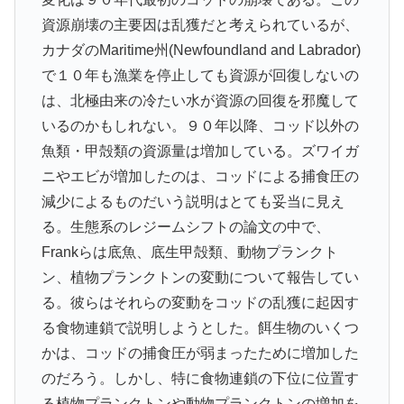
資源崩壊の主要因は乱獲だと考えられているが、
カナダのMaritime州(Newfoundland and Labrador)
で１０年も漁業を停止しても資源が回復しないの
は、北極由来の冷たい水が資源の回復を邪魔して
いるのかもしれない。９０年以降、コッド以外の
魚類・甲殻類の資源量は増加している。ズワイガ
ニやエビが増加したのは、コッドによる捕食圧の
減少によるものだいう説明はとても妥当に見え
る。生態系のレジームシフトの論文の中で、
Frankらは底魚、底生甲殻類、動物プランクト
ン、植物プランクトンの変動について報告してい
る。彼らはそれらの変動をコッドの乱獲に起因す
る食物連鎖で説明しようとした。餌生物のいくつ
かは、コッドの捕食圧が弱まったために増加した
のだろう。しかし、特に食物連鎖の下位に位置す
る植物プランクトンや動物プランクトンの増加を