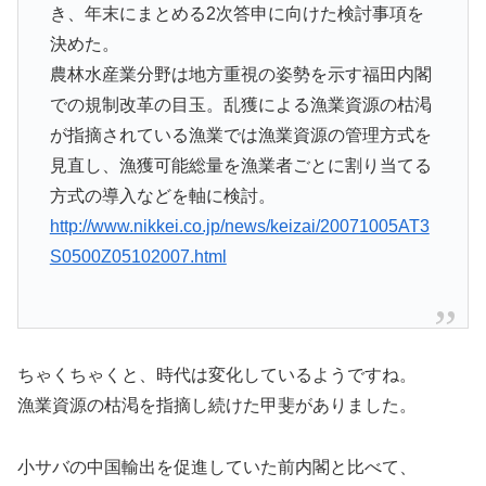
き、年末にまとめる2次答申に向けた検討事項を
決めた。
農林水産業分野は地方重視の姿勢を示す福田内閣
での規制改革の目玉。乱獲による漁業資源の枯渇
が指摘されている漁業では漁業資源の管理方式を
見直し、漁獲可能総量を漁業者ごとに割り当てる
方式の導入などを軸に検討。
http://www.nikkei.co.jp/news/keizai/20071005AT3
S0500Z05102007.html
ちゃくちゃくと、時代は変化しているようですね。
漁業資源の枯渇を指摘し続けた甲斐がありました。
小サバの中国輸出を促進していた前内閣と比べて、