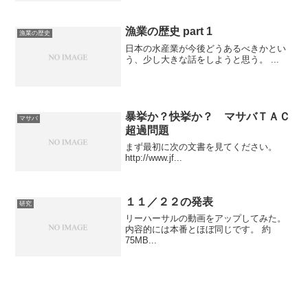
漁業の歴史 part 1
漁業の歴史
日本の水産業が今後どうあるべきかとい
う、少し大きな話をしようと思う。 ...
暴挙か？快挙か？ マサバＴＡＣ
マサバ
超過問題
まず最初に次の文書を見てください。
http://www.jf...
１１／２２の発表
研究
リーハーサルの動画をアップしてみた。
内容的には本番とほぼ同じです。 約
75MB...