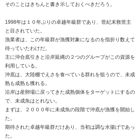
そのことはきちんと書き示しておくべきだろう。
1998年は１０年ぶりの卓越年級群であり、世紀末救世主
と目されていた。
漁業者は、この年級群が漁獲対象になるのを指折り数えて
待っていたわけだ。
主に沖合底引きと沿岸延縄の２つのグループがこの資源を
利用している。
沖底は、大陸棚でえさを食べている群れを狙うので、未成
熟も成熟も獲れる。
沿岸は産卵場に戻ってきた成熟個体をターゲットにするの
で、未成魚はとれない。
まずは、２０００年に未成魚の段階で沖底が漁獲を開始し
た。
期待された卓越年級群だけあり、当初は調な水揚げであっ
た。