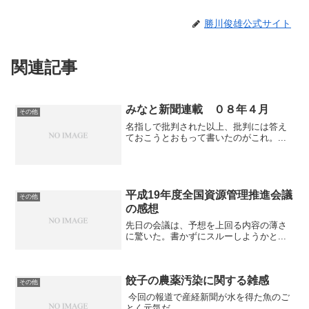
勝川俊雄公式サイト
関連記事
みなと新聞連載 ０８年４月
その他
名指しで批判された以上、批判には答え
ておこうとおもって書いたのがこれ。...
平成19年度全国資源管理推進会議
その他
の感想
先日の会議は、予想を上回る内容の薄さ
に驚いた。書かずにスルーしようかと...
餃子の農薬汚染に関する雑感
その他
今回の報道で産経新聞が水を得た魚のご
とく元気だ。 ...