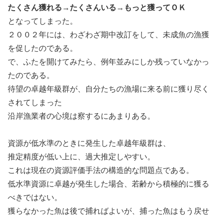
たくさん獲れる→たくさんいる→もっと獲ってＯＫ
となってしまった。
２００２年には、わざわざ期中改訂をして、未成魚の漁獲
を促したのである。
で、ふたを開けてみたら、例年並みにしか残っていなかっ
たのである。
待望の卓越年級群が、自分たちの漁場に来る前に獲り尽く
されてしまった
沿岸漁業者の心境は察するにあまりある。
資源が低水準のときに発生した卓越年級群は、
推定精度が低い上に、過大推定しやすい。
これは現在の資源評価手法の構造的な問題点である。
低水準資源に卓越が発生した場合、若齢から積極的に獲る
べきではない。
獲らなかった魚は後で捕ればよいが、捕った魚はもう戻せ