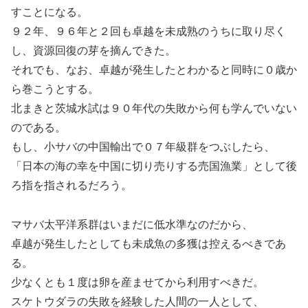
すことになる。
９２年、９６年と２回も卓越を未成熟のうちに取り尽く
し、資源回復の芽を摘んできた。
それでも、なお、卓越が発生したとわかると同時に０歳か
ら巻こうとする。
北まきと茨城水試は９０年代の失敗から何も学んでいない
のである。
もし、小サバの中国輸出で０７年級群をつぶしたら、
「日本の海の幸を中国に切り売りする売国漁業」として後
ろ指を指されるだろう。
マサバ太平洋系群はいまだに低水準なのだから、
卓越が発生したとしても未成魚の多獲は控えるべきであ
る。
少なくとも１度は卵を産ませてから利用すべきだ。
スケトウダラの失敗を経験した人間の一人として、