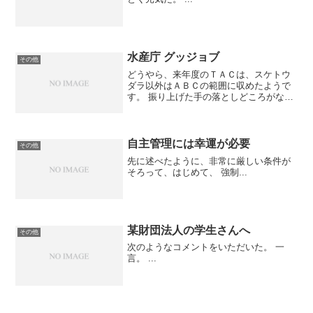
水産庁 グッジョブ
その他
どうやら、来年度のＴＡＣは、スケトウ
ダラ以外はＡＢＣの範囲に収めたようで
す。 振り上げた手の落としどころがない
です。木島室長、ナイス（笑２年ぐらい
前から、ＡＢＣとＴＡＣの乖離を無くす
という話はあったが、どうせ、ＡＢＣを
あげるんだろうと思って...
自主管理には幸運が必要
その他
先に述べたように、非常に厳しい条件が
そろって、はじめて、 強制...
某財団法人の学生さんへ
その他
次のようなコメントをいただいた。 一
言。 ...