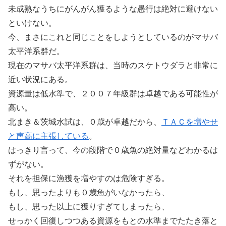
未成熟なうちにがんがん獲るような愚行は絶対に避けない
といけない。
今、まさにこれと同じことをしようとしているのがマサバ
太平洋系群だ。
現在のマサバ太平洋系群は、当時のスケトウダラと非常に
近い状況にある。
資源量は低水準で、２００７年級群は卓越である可能性が
高い。
北まき＆茨城水試は、０歳が卓越だから、
ＴＡＣを増やせ
と声高に主張している
。
はっきり言って、今の段階で０歳魚の絶対量などわかるは
ずがない。
それを担保に漁獲を増やすのは危険すぎる。
もし、思ったよりも０歳魚がいなかったら、
もし、思った以上に獲りすぎてしまったら、
せっかく回復しつつある資源をもとの水準までたたき落と