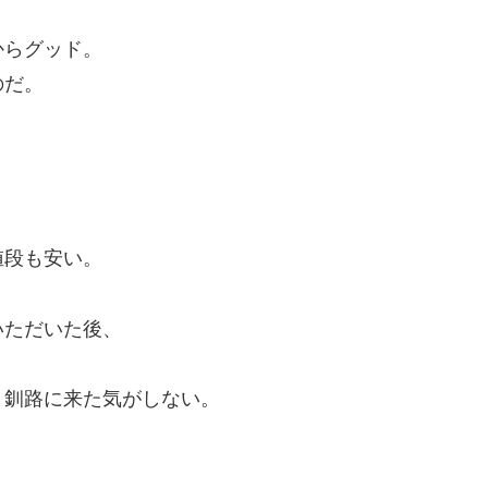
からグッド。
のだ。
値段も安い。
いただいた後、
と釧路に来た気がしない。