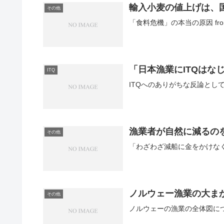
輸入小麦の値上げは、
その他
「食料危機」の本当の原因 from 
「日本漁業にITQはな
ITQ
ITQへのありがちな反論として
漁業者が自然に減るの
その他
「わざわざ減船に金をかけなく
ノルウェー漁業の大ま
その他