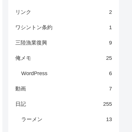
リンク
2
ワシントン条約
1
三陸漁業復興
9
俺メモ
25
WordPress
6
動画
7
日記
255
ラーメン
13