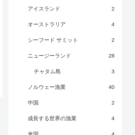
アイスランド
2
オーストラリア
4
シーフード サミット
2
ニュージーランド
28
チャタム島
3
ノルウェー漁業
40
中国
2
成長する世界の漁業
4
米国
4