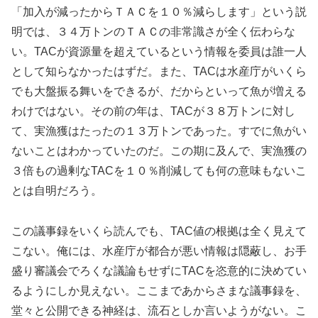
「加入が減ったからＴＡＣを１０％減らします」という説
明では、３４万トンのＴＡＣの非常識さが全く伝わらな
い。TACが資源量を超えているという情報を委員は誰一人
として知らなかったはずだ。また、TACは水産庁がいくら
でも大盤振る舞いをできるが、だからといって魚が増える
わけではない。その前の年は、TACが３８万トンに対し
て、実漁獲はたったの１３万トンであった。すでに魚がい
ないことはわかっていたのだ。この期に及んで、実漁獲の
３倍もの過剰なTACを１０％削減しても何の意味もないこ
とは自明だろう。
この議事録をいくら読んでも、TAC値の根拠は全く見えて
こない。俺には、水産庁が都合が悪い情報は隠蔽し、お手
盛り審議会でろくな議論もせずにTACを恣意的に決めてい
るようにしか見えない。ここまであからさまな議事録を、
堂々と公開できる神経は、流石としか言いようがない。こ