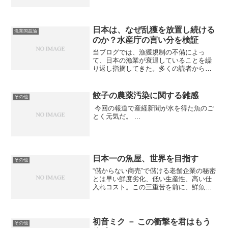
日本は、なぜ乱獲を放置し続ける
漁業国益論
のか？水産庁の言い分を検証
当ブログでは、漁獲規制の不備によっ
て、日本の漁業が衰退していることを繰
り返し指摘してきた。多くの読者から、
「なんで水産庁は規制をしないのか？」
という疑問の声が上がっている。その疑
問に対する水産庁の言い分を紹介しよ
餃子の農薬汚染に関する雑感
その他
う。水産庁が資源管理をしない...
今回の報道で産経新聞が水を得た魚のご
とく元気だ。 ...
日本一の魚屋、世界を目指す
その他
“儲からない商売”で儲ける老舗企業の秘密
とは早い鮮度劣化、低い生産性、高い仕
入れコスト。この三重苦を前に、鮮魚売
り場を縮小している食品スーパーは少な
くない。それにもかかわらず、魚力が堅
調に業績を伸ばしているのはなぜか。そ
の要因を探ると、“町...
初音ミク － この衝撃を君はもう
その他