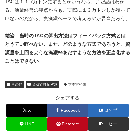
TACは１１.7万トンにするとかいうなら、まだ話はわか
る。漁業経営の観点からも、実際に１３万トンしか獲って
いないのだから、実漁獲ベースで考えるのが妥当だろう。
結論：当時のTACの算出方法はフィードバック方式とは
とうてい呼べない。また、どのような方式であろうと、資
源量を上回るような漁獲枠をだすような方法を正当化する
ことはできない。
その他
資源管理反対派
大本営発表
シェアする
X
Facebook
はてブ
LINE
Pinterest
コピー