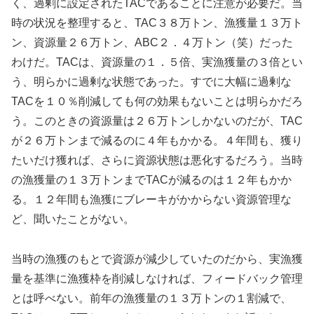
く、過剰に設定されたTACであることに注意が必要だ。当
時の状況を整理すると、TAC３８万トン、漁獲量１３万ト
ン、資源量２６万トン、ABC２．４万トン（笑）だった
わけだ。TACは、資源量の１．５倍、実漁獲量の３倍とい
う、明らかに過剰な状態であった。すでに大幅に過剰な
TACを１０％削減しても何の効果もないことは明らかだろ
う。このときの資源量は２６万トンしかないのだが、TAC
が２６万トンまで減るのに４年もかかる。４年間も、獲り
たいだけ獲れば、さらに資源状態は悪化するだろう。当時
の漁獲量の１３万トンまでTACが減るのは１２年もかか
る。１２年間も漁獲にブレーキがかからない資源管理な
ど、聞いたことがない。
当時の漁獲のもとで資源が減少していたのだから、実漁獲
量を基準に漁獲枠を削減しなければ、フィードバック管理
とは呼べない。前年の漁獲量の１３万トンの１割減で、