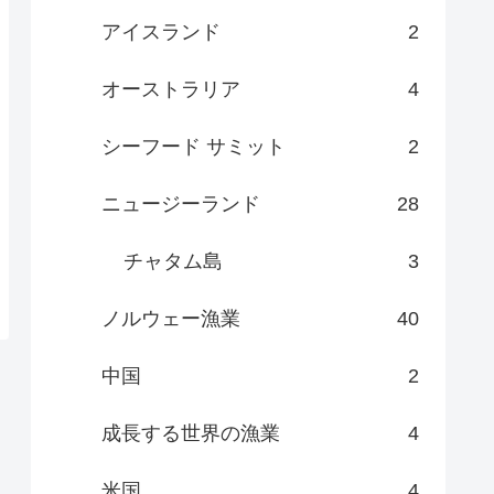
アイスランド
2
オーストラリア
4
シーフード サミット
2
ニュージーランド
28
チャタム島
3
ノルウェー漁業
40
中国
2
成長する世界の漁業
4
米国
4