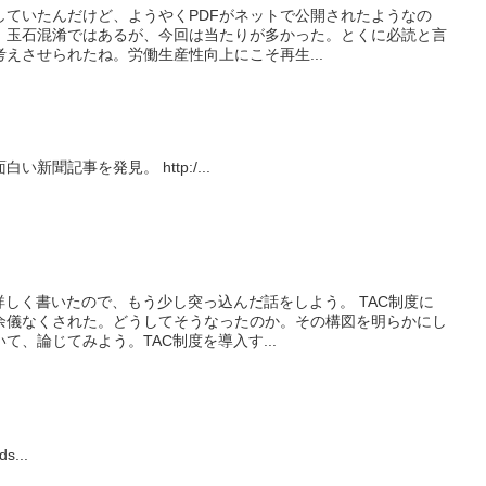
していたんだけど、ようやくPDFがネットで公開されたようなの
、玉石混淆ではあるが、今回は当たりが多かった。とくに必読と言
えさせられたね。労働生産性向上にこそ再生...
巻き網の厳しい現場が伺える面白い新聞記事を発見。 http:/...
詳しく書いたので、もう少し突っ込んだ話をしよう。 TAC制度に
余儀なくされた。どうしてそうなったのか。その構図を明らかにし
て、論じてみよう。TAC制度を導入す...
ds...