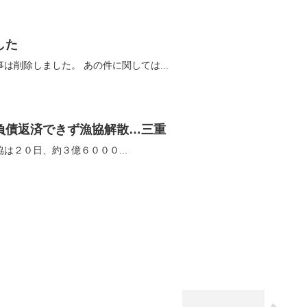
した
投稿者と和解の上、昨日の記事は削除しました。 あの件に関しては...
負債返済できず漁協解散…三重
は２０日、約３億６０００...