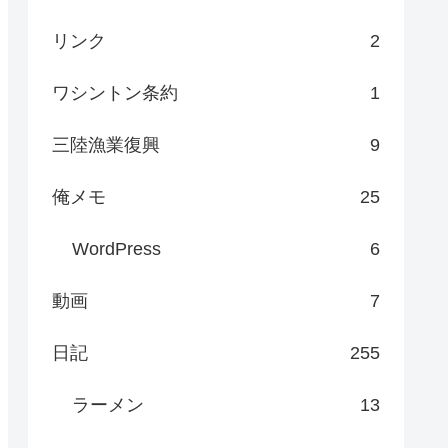
リンク
2
ワシントン条約
1
三陸漁業復興
9
俺メモ
25
WordPress
6
動画
7
日記
255
ラーメン
13