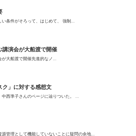
要
先に述べたように、非常に厳しい条件がそろって、はじめて、 強制...
ぶ講演会が大船渡で開催
が大船渡で開催先進的なノ...
スク」に対する感想文
鯨肉の汚染をしらべていたら、中西準子さんのページに辿りついた。 ...
源管理として機能していないことに疑問の余地...