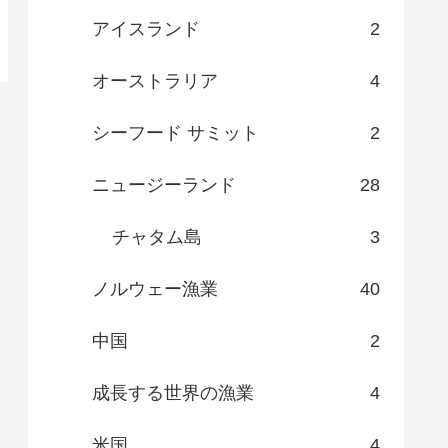
アイスランド
2
オーストラリア
4
シーフード サミット
2
ニュージーランド
28
チャタム島
3
ノルウェー漁業
40
中国
2
成長する世界の漁業
4
米国
4