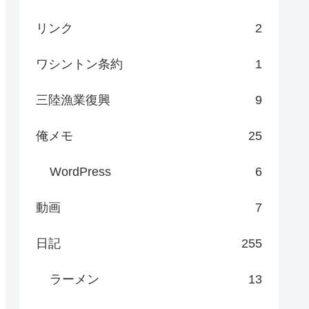
リンク
2
ワシントン条約
1
三陸漁業復興
9
俺メモ
25
WordPress
6
動画
7
日記
255
ラーメン
13