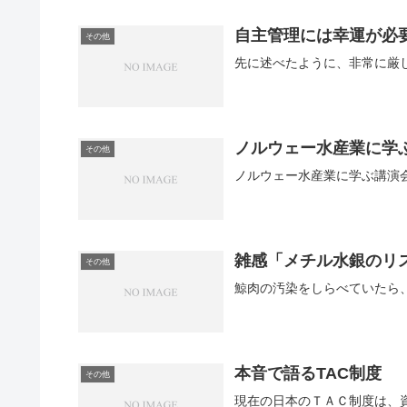
自主管理には幸運が必
その他
ノルウェー水産業に学
その他
ノルウェー水産業に学ぶ講演会
雑感「メチル水銀のリ
その他
本音で語るTAC制度
その他
現在の日本のＴＡＣ制度は、資