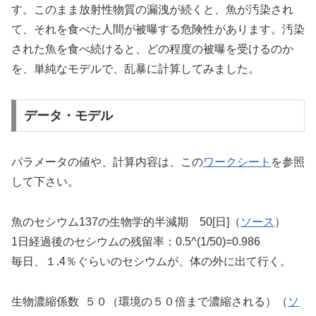
す。このまま放射性物質の漏洩が続くと、魚が汚染され
て、それを食べた人間が被曝する危険性があります。汚染
された魚を食べ続けると、どの程度の被曝を受けるのか
を、単純なモデルで、乱暴に計算してみました。
データ・モデル
パラメータの値や、計算内容は、この
ワークシート
を参照
して下さい。
魚のセシウム137の生物学的半減期 50[日]（
ソース
）
1日経過後のセシウムの残留率：0.5^(1/50)=0.986
毎日、１.4％ぐらいのセシウムが、体の外に出て行く。
生物濃縮係数 ５０（環境の５０倍まで濃縮される）（
ソ