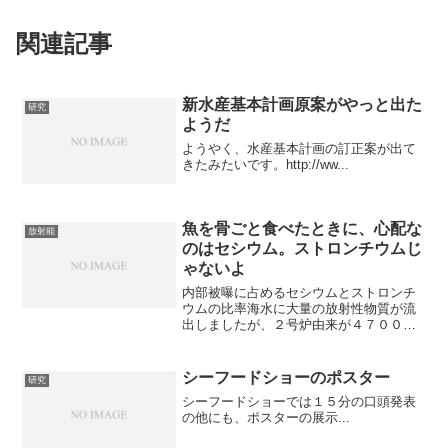
関連記事
新水産基本計画原案がやっと出た
研究
ようだ
ようやく、水産基本計画の訂正案が出て
きたみたいです。http://ww...
魚を骨ごと食べたときに、心配な
放射能
のはセシウム。ストロンチウムじ
ゃないよ
内部被曝に占めるセシウムとストロンチ
ウムの比率海水に大量の放射性物質が流
出しましたが、２号炉由来が４７００兆
ベクレル。３号炉由来が２０兆ベクレル
なので、海水汚染の主役は２号炉です。
２号炉の核種の濃度と半減期を考慮する
シーフードショーのポスター
研究
と、海水中のセシウムとス...
シーフードショーでは１５分の口頭発表
の他にも、ポスターの展示...