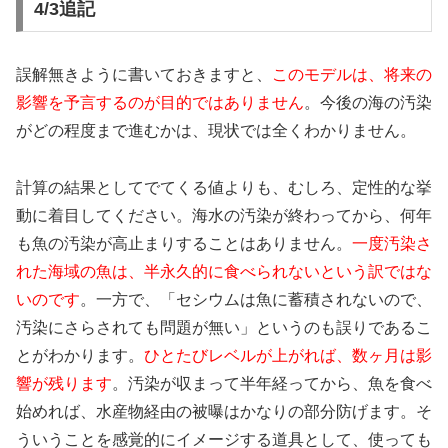
4/3追記
誤解無きように書いておきますと、
このモデルは、将来の
影響を予言するのが目的ではありません
。今後の海の汚染
がどの程度まで進むかは、現状では全くわかりません。
計算の結果としてでてくる値よりも、むしろ、定性的な挙
動に着目してください。海水の汚染が終わってから、何年
も魚の汚染が高止まりすることはありません。
一度汚染さ
れた海域の魚は、半永久的に食べられないという訳ではな
いのです
。一方で、「セシウムは魚に蓄積されないので、
汚染にさらされても問題が無い」というのも誤りであるこ
とがわかります。
ひとたびレベルが上がれば、数ヶ月は影
響が残ります
。汚染が収まって半年経ってから、魚を食べ
始めれば、水産物経由の被曝はかなりの部分防げます。そ
ういうことを感覚的にイメージする道具として、使っても