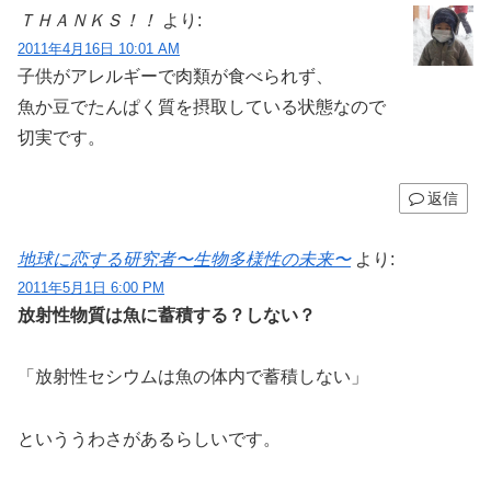
ＴＨＡＮＫＳ！！
より:
2011年4月16日 10:01 AM
子供がアレルギーで肉類が食べられず、
魚か豆でたんぱく質を摂取している状態なので
切実です。
返信
地球に恋する研究者〜生物多様性の未来〜
より:
2011年5月1日 6:00 PM
放射性物質は魚に蓄積する？しない？
「放射性セシウムは魚の体内で蓄積しない」
といううわさがあるらしいです。