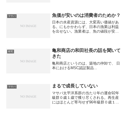
魚価が安いのは消費者のためか？
マサバ
日本の水産資源には、大変高い価値があ
る。にもかかわらず、日本の漁業は利益
を出せない。漁業者は、魚の値段が安す
ぎると愚痴をこぼしている。確かに、日
本の魚の浜値は涙が出るほど安い。サバ
の場合、ノルウェーから輸入するとキロ
単価が２６０円、銚子の平...
亀和商店の和田社長の話を聞いて
研究
きた
亀和商店というのは、築地の仲卸で、 日
本におけるMSC認証製品...
まるで成長していない
マサバ
マサバ太平洋系群の当たり年の運命92年
級群０歳１歳で獲り尽くされる。再生産
にはほとんど寄与せず96年級群０歳１歳
で獲り尽くされる。再生産にはほとんど
寄与せず04年級群０歳の時は銚子沖の巻
き網漁場に行かなかった。本格的な漁獲
は１歳から始まった...