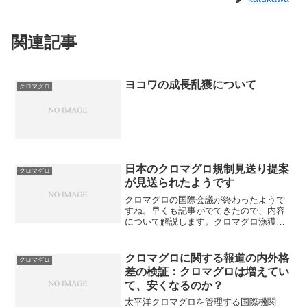
関連記事
ヨコワの成長乱獲について
クロマグロ
日本のクロマグロ規制見送り提案
クロマグロ
が見送られたようです
クロマグロの国際会議が終わったようで
すね。早くも記事がでてきたので、内容
について解説します。クロマグロ漁獲規
制見送り 日本案など通らずクロマグロ
の資源管理を議論する国際会議「中西部
太平洋まぐろ類委員会（ＷＣＰＦＣ）」
クロマグロに関する報道の内外格
クロマグロ
の小委員会が２日、閉幕し...
差の検証：クロマグロは増えてい
て、安くなるのか？
太平洋クロマグロを管理する国際機関