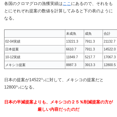
各国のクロマグロの漁獲実績は
ここ
にあるので、それをも
とにそれぞれ提案の数値を計算してみると下の表のように
なる。
未成魚
成魚
合計
02-04実績
13221.3
7911.3
21132.7
日本提案
6610.7
7911.3
14522.0
10-12実績
11849.7
5217.7
17067.3
メキシコ提案
8887.3
3913.3
12800.5
日本の提案が14522㌧に対して、メキシコの提案だと
12800㌧になる。
日本の半減提案よりも、メキシコの２５％削減提案の方が
厳しい内容だったのだ