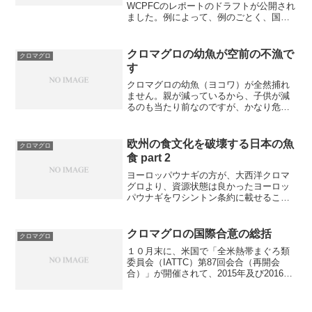
WCPFCのレポートのドラフトが公開され
ました。例によって、例のごとく、国内
外で報道の方向が１８０度違います。太
平洋マグロ、規制継続なら２０年で３・
６倍に読売新聞（2013年1月10日09時22
クロマグロの幼魚が空前の不漁で
クロマグロ
分） 日本近...
す
クロマグロの幼魚（ヨコワ）が全然捕れ
ません。親が減っているから、子供が減
るのも当たり前なのですが、かなり危機
的な状況です。太平洋クロマグロ加入量
モニタリング速報（2014年9月末）太平洋
南（※1）及び九州西（※2）において設
欧州の食文化を破壊する日本の魚
クロマグロ
定した曳縄モニタ...
食 part 2
ヨーロッパウナギの方が、大西洋クロマ
グロより、資源状態は良かったヨーロッ
パウナギをワシントン条約に載せること
が決定した2007年のハーグの締約国会議
の前に、FAOの専門家パネルは、ヨーロ
ッパウナギが付属書IIに該当するという勧
クロマグロの国際合意の総括
クロマグロ
告を出した。レ...
１０月末に、米国で「全米熱帯まぐろ類
委員会（IATTC）第87回会合（再開会
合）」が開催されて、2015年及び2016年
の商業漁業の年間漁獲上限について合意
が得られました。日本語プレスリリース
英文の採択文書東太平洋全体で、３３０