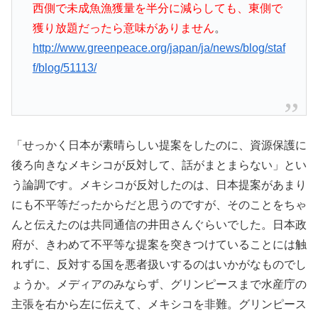
西側で未成魚漁獲量を半分に減らしても、東側で
獲り放題だったら意味がありません
。
http://www.greenpeace.org/japan/ja/news/blog/staf
f/blog/51113/
「せっかく日本が素晴らしい提案をしたのに、資源保護に
後ろ向きなメキシコが反対して、話がまとまらない」とい
う論調です。メキシコが反対したのは、日本提案があまり
にも不平等だったからだと思うのですが、そのことをちゃ
んと伝えたのは共同通信の井田さんぐらいでした。日本政
府が、きわめて不平等な提案を突きつけていることには触
れずに、反対する国を悪者扱いするのはいかがなものでし
ょうか。メディアのみならず、グリンピースまで水産庁の
主張を右から左に伝えて、メキシコを非難。グリンピース