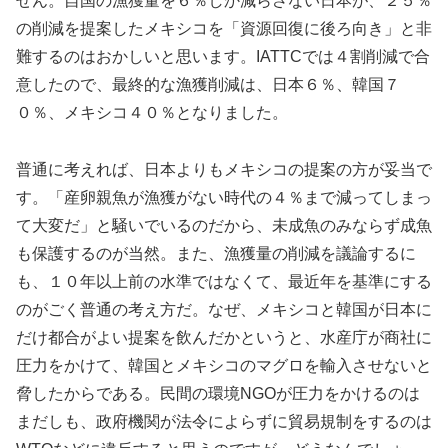
せん。自国の漁獲量を６％しか減らさない日本が、２５％
の削減を提案したメキシコを「資源回復に後ろ向き」と非
難するのはおかしいと思います。IATTCでは４割削減で合
意したので、最終的な漁獲削減は、日本６％、韓国７
０％、メキシコ４０％となりました。
普通に考えれば、日本よりもメキシコの提案の方が妥当で
す。「産卵親魚が漁獲がない時代の４％まで減ってしまっ
て大変だ」と騒いでいるのだから、未成魚のみならず成魚
も保護するのが当然。また、漁獲量の削減を議論するに
も、１０年以上前の水準ではなくて、最近年を基準にする
のがごく普通の考え方だ。なぜ、メキシコと韓国が日本に
だけ都合がよい提案を飲んだかというと、水産庁が商社に
圧力をかけて、韓国とメキシコのマグロを輸入させないと
脅したからである。民間の環境NGOが圧力をかけるのは
まだしも、政府機関が法令によらずに貿易規制をするのは