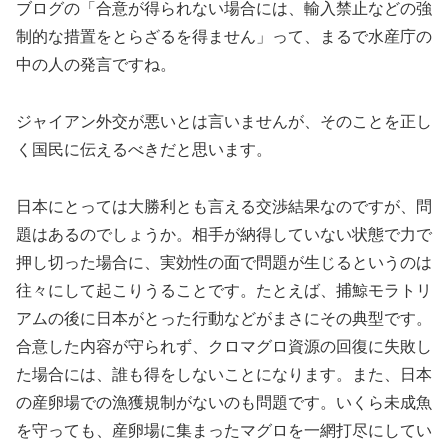
ブログの「合意が得られない場合には、輸入禁止などの強
制的な措置をとらざるを得ません」って、まるで水産庁の
中の人の発言ですね。
ジャイアン外交が悪いとは言いませんが、そのことを正し
く国民に伝えるべきだと思います。
日本にとっては大勝利とも言える交渉結果なのですが、問
題はあるのでしょうか。相手が納得していない状態で力で
押し切った場合に、実効性の面で問題が生じるというのは
往々にして起こりうることです。たとえば、捕鯨モラトリ
アムの後に日本がとった行動などがまさにその典型です。
合意した内容が守られず、クロマグロ資源の回復に失敗し
た場合には、誰も得をしないことになります。また、日本
の産卵場での漁獲規制がないのも問題です。いくら未成魚
を守っても、産卵場に集まったマグロを一網打尽にしてい