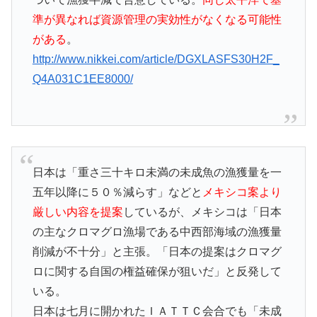
準が異なれば資源管理の実効性がなくなる可能性
がある
。
http://www.nikkei.com/article/DGXLASFS30H2F_
Q4A031C1EE8000/
日本は「重さ三十キロ未満の未成魚の漁獲量を一
五年以降に５０％減らす」などと
メキシコ案より
厳しい内容を提案
しているが、メキシコは「日本
の主なクロマグロ漁場である中西部海域の漁獲量
削減が不十分」と主張。「日本の提案はクロマグ
ロに関する自国の権益確保が狙いだ」と反発して
いる。
日本は七月に開かれたＩＡＴＴＣ会合でも「未成