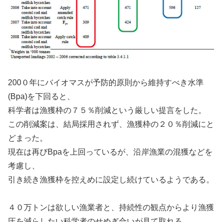
200０年にバイオマスが予防的原則から維持すべき水準
(Bpa)を下回ると、
科学者は漁獲枠の７５％削減という厳しい提言をした。
この削減案は、結局採用されず、漁獲枠の２０％削減にと
どまった。
現在は再びBpaを上回っているが、沿岸漁業の混獲などを
考慮し、
引き続き漁獲枠を控えめに設定し続けているようである。
４０万トンは欲しい漁業者と、持続性の観点からより漁獲
圧を減らしたい科学者のせめぎ合いが見て取れる。