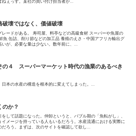
ねぇっす。某社の買い付け担当者が...
格破壊ではなく、価値破壊
グレードがある。 寿司屋、料亭などの高級食材 スーパーや魚屋の
鮮魚 缶詰、削り節などの加工品 養殖のえさ・中国アフリカ輸出グ
いが、必要な量は少ない。数年前に、...
その４ スーパーマーケット時代の漁業のあるべき
日本の水産の構造を根本的に変えてしまった。...
くのか？
引をして話題になった。仲卸というと、バブル期の「魚転がし」、
うイメージを持っている人もいるだろう。水産流通における実際に
だろう。まずは、次のサイトを確認して欲し...