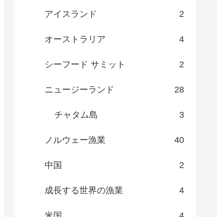
アイスランド
2
オーストラリア
4
シーフード サミット
2
ニュージーランド
28
チャタム島
3
ノルウェー漁業
40
中国
2
成長する世界の漁業
4
米国
4