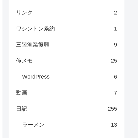
リンク
2
ワシントン条約
1
三陸漁業復興
9
俺メモ
25
WordPress
6
動画
7
日記
255
ラーメン
13