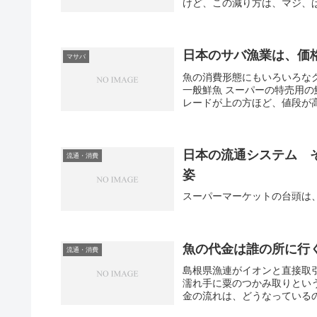
けど、この減り方は、マジ、ぱ
日本のサバ漁業は、価
マサバ
魚の消費形態にもいろいろな
一般鮮魚 スーパーの特売用の
レードが上の方ほど、値段が高
日本の流通システム 
流通・消費
姿
スーパーマーケットの台頭は、
魚の代金は誰の所に行
流通・消費
島根県漁連がイオンと直接取
濡れ手に粟のつかみ取りとい
金の流れは、どうなっているの