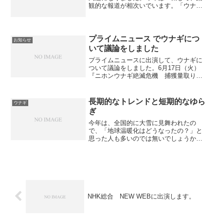
観的な報道が相次いでいます。「ウナギ
稚魚価格、昨年の４分の１ 漁獲量が大
幅増」（日経新聞 ２／４）「シラスウナ
ギ豊漁の気配 うな重お手ごろはまだ
先？」（中日新聞１／３１...
プライムニュース でウナギにつ
お知らせ
いて議論をしました
プライムニュースに出演して、ウナギに
ついて議論をしました。6月17日（火）
『ニホンウナギ絶滅危機 捕獲量取り戻
すには 魚食文化どう守る 』12日、国際
自然保護連合（IUCN）はニホンウナギを
絶滅の恐れがある絶滅危惧種に指定し
長期的なトレンドと短期的なゆら
ウナギ
た。IUCNの判...
ぎ
今年は、全国的に大雪に見舞われたの
で、「地球温暖化はどうなったの？」と
思った人も多いのでは無いでしょうか。
大雪の影響で、今年の冬は寒かった印象
があるのですが、データをみるとそうで
はないようです。今年１月の地球全体の
気温は過去４番目の暖かさだ...
NHK総合 NEW WEBに出演します。