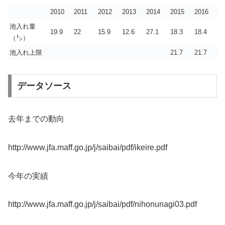
2010
2011
2012
2013
2014
2015
2016
池入れ量
19.9
22
15.9
12.6
27.1
18.3
18.4
（㌧）
池入れ上限
21.7
21.7
データソース
去年までの動向
http://www.jfa.maff.go.jp/j/saibai/pdf/ikeire.pdf
今年の実績
http://www.jfa.maff.go.jp/j/saibai/pdf/nihonunagi03.pdf