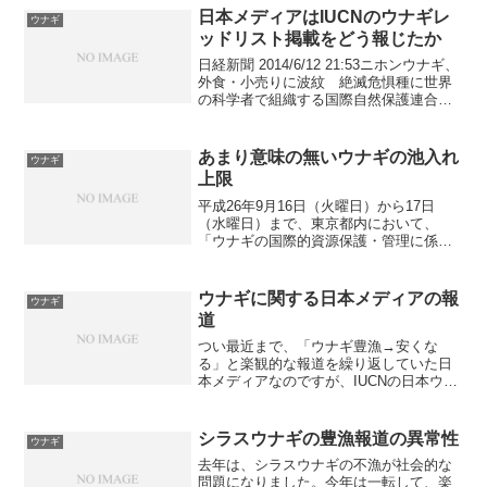
日本メディアはIUCNのウナギレ
ウナギ
ッドリスト掲載をどう報じたか
日経新聞 2014/6/12 21:53ニホンウナギ、
外食・小売りに波紋 絶滅危惧種に世界
の科学者で組織する国際自然保護連合
（ＩＵＣＮ、スイス）が、絶滅の恐れが
ある野生動物を指定する「レッドリス
ト」にニホンウナギを加えた波紋が、外
あまり意味の無いウナギの池入れ
ウナギ
食業者など...
上限
平成26年9月16日（火曜日）から17日
（水曜日）まで、東京都内において、
「ウナギの国際的資源保護・管理に係る
第7回非公式協議」が開催され、日本、中
国、韓国及びチャイニーズ・タイペイの4
者間で、ウナギ資源の管理の枠組み設立
ウナギに関する日本メディアの報
ウナギ
及び養鰻生産量の制...
道
つい最近まで、「ウナギ豊漁→安くな
る」と楽観的な報道を繰り返していた日
本メディアなのですが、IUCNの日本ウナ
ギをレッドリストに掲載するかもしれな
いという情報で、「規制されると値段が
高くなる」という論調に逆転しました。
シラスウナギの豊漁報道の異常性
ウナギ
目先の価格以外に考える...
去年は、シラスウナギの不漁が社会的な
問題になりました。今年は一転して、楽