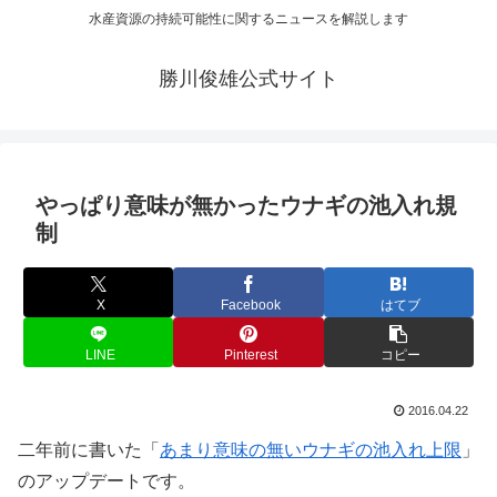
水産資源の持続可能性に関するニュースを解説します
勝川俊雄公式サイト
やっぱり意味が無かったウナギの池入れ規
制
X
Facebook
はてブ
LINE
Pinterest
コピー
2016.04.22
二年前に書いた「
あまり意味の無いウナギの池入れ上限
」
のアップデートです。