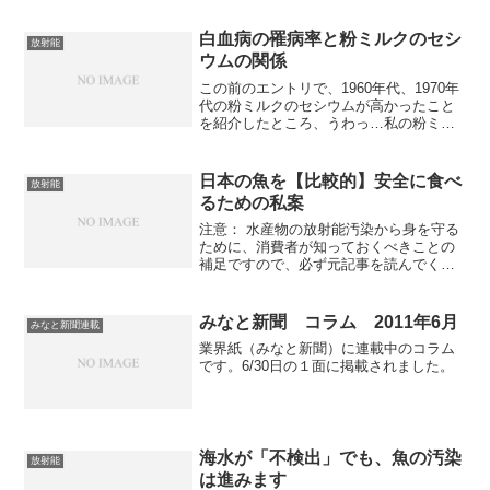
く？で考察した通りだとおもいますが、
実際に計算をして、図が出てくるとイメ
白血病の罹病率と粉ミルクのセシ
放射能
ージがつかみやすいで...
ウムの関係
この前のエントリで、1960年代、1970年
代の粉ミルクのセシウムが高かったこと
を紹介したところ、うわっ…私の粉ミル
ク、 セシウム高すぎ…？（４９歳 Aさん
の場合） AA略と衝撃を受けた人多数。ま
た、この時代に生まれた人から、「同級
日本の魚を【比較的】安全に食べ
放射能
生が白血...
るための私案
注意： 水産物の放射能汚染から身を守る
ために、消費者が知っておくべきことの
補足ですので、必ず元記事を読んでくだ
さい。ツイッター等の反応を見ている
と、元記事を読んで、日本の水産物は食
べられないと結論づける人が多かったよ
みなと新聞 コラム 2011年6月
みなと新聞連載
うですが、「ゼロリスクで...
業界紙（みなと新聞）に連載中のコラム
です。6/30日の１面に掲載されました。
海水が「不検出」でも、魚の汚染
放射能
は進みます