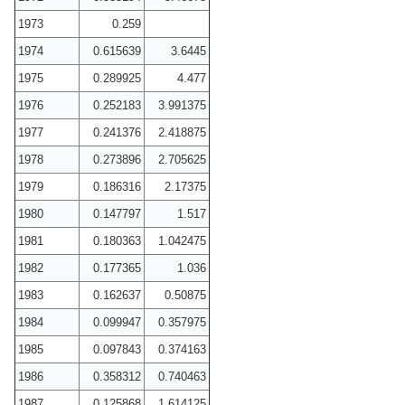
1973
0.259
1974
0.615639
3.6445
1975
0.289925
4.477
1976
0.252183
3.991375
1977
0.241376
2.418875
1978
0.273896
2.705625
1979
0.186316
2.17375
1980
0.147797
1.517
1981
0.180363
1.042475
1982
0.177365
1.036
1983
0.162637
0.50875
1984
0.099947
0.357975
1985
0.097843
0.374163
1986
0.358312
0.740463
1987
0.125868
1.614125