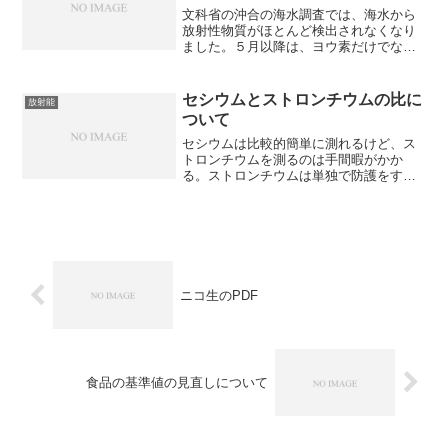
文科省の沖合の海水調査では、海水から
放射性物質がほとんど検出されなくなり
ました。５月以降は、ヨウ素だけでな
く、セシウムもほとんどが「不検出」で
す。しかし、魚の汚染がすぐに収まるか
というと、そうではありません。水産物
セシウムとストロンチウムの比に
放射能
の検査データから福島のヒラ...
ついて
セシウムは比較的簡単に測れるけど、ス
トロンチウムを測るのは手間暇がかか
る。ストロンチウムは単独で防護をする
のが難しいので、セシウムの一定の割合
のストロンチウムが含まれることを前提
としたシナリオで、ストロンチウムの被
曝も混みでセシウムの暫定基...
ニコ生のPDF
食品の基準値の見直しについて