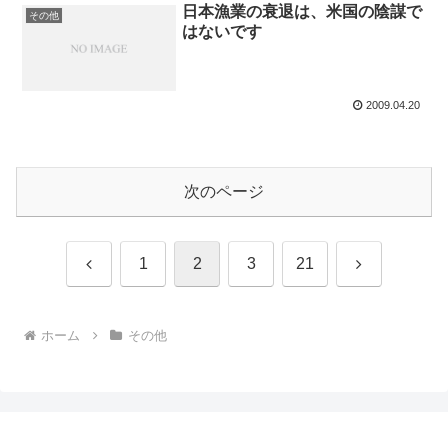
日本漁業の衰退は、米国の陰謀で
その他
はないです
2009.04.20
次のページ
前
次
1
2
3
21
へ
へ
ホーム
その他